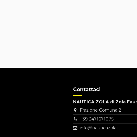
Contattaci
NAUTICA ZOLA di Zola Fau
Frazione Comuna 2
+39 3471671075
info@nauticazola.it