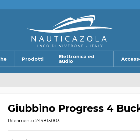
Elettronica ed
che
Prodotti
Access
audio
Giubbino Progress 4 Buck
Riferimento
244813003