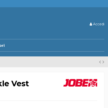
Accedi
ori
le Vest