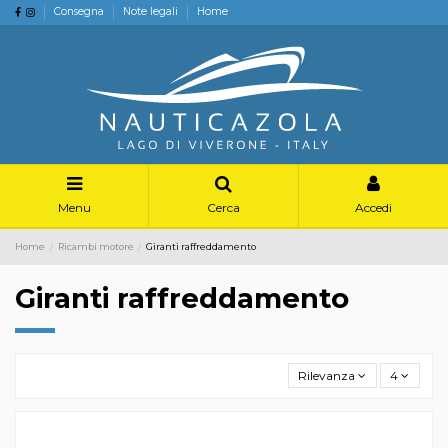
Consegna
Note legali
Home
Menu
Cerca
Accedi
Home
Ricambi motore
Giranti raffreddamento
Giranti raffreddamento
Rilevanza
4