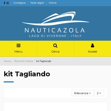
Consegna
Note legali
Home
Menu
Cerca
Accedi
Home
Ricambi motore
kit Tagliando
kit Tagliando
Rilevanza
2